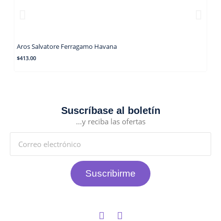
Aros Salvatore Ferragamo Havana
Aro
$
413.00
$
30
Suscríbase al boletín
...y reciba las ofertas
Suscribirme