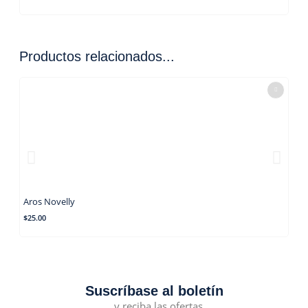
Productos relacionados...
Aros Novelly
Aro
$
25.00
$
25
Suscríbase al boletín
...y reciba las ofertas