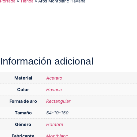
Portada
»
Tienda
»
Aros Montblanc Havana
Información adicional
Material
Acetato
Color
Havana
Forma de aro
Rectangular
Tamaño
54-19-150
Género
Hombre
Fabricante
Montblanc