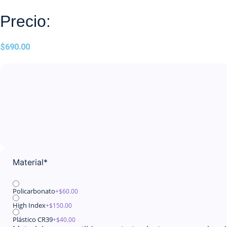
Precio:
$
690.00
Material
*
Policarbonato
+$
60.00
High Index
+$
150.00
Plástico CR39
+$
40.00